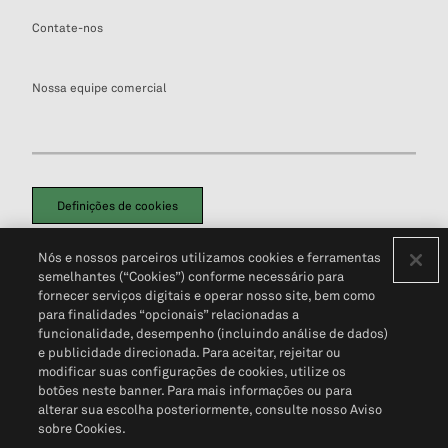
Contate-nos
Nossa equipe comercial
Definições de cookies
Disclaimers Legais
Termos de Uso
Aviso de Cookies
Nós e nossos parceiros utilizamos cookies e ferramentas
Política de Privacidade
Portal de privacidade do cliente (em inglês)
semelhantes (“Cookies”) conforme necessário para
Não Venda Minhas Informações Pessoais
© 2026 S&P Global
fornecer serviços digitais e operar nosso site, bem como
para finalidades “opcionais” relacionadas a
funcionalidade, desempenho (incluindo análise de dados)
e publicidade direcionada. Para aceitar, rejeitar ou
modificar suas configurações de cookies, utilize os
botões neste banner. Para mais informações ou para
alterar sua escolha posteriormente, consulte nosso Aviso
sobre Cookies.