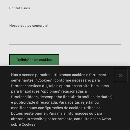
Contate-nos
Nossa equipe comercial
Definições de cookies
Disclaimers Legais
Termos de Uso
Aviso de Cookies
Nós e nossos parceiros utilizamos cookies e ferramentas
Política de Privacidade
Portal de privacidade do cliente (em inglês)
semelhantes (“Cookies”) conforme necessário para
Não Venda Minhas Informações Pessoais
© 2026 S&P Global
fornecer serviços digitais e operar nosso site, bem como
para finalidades “opcionais” relacionadas a
funcionalidade, desempenho (incluindo análise de dados)
e publicidade direcionada. Para aceitar, rejeitar ou
modificar suas configurações de cookies, utilize os
botões neste banner. Para mais informações ou para
alterar sua escolha posteriormente, consulte nosso Aviso
sobre Cookies.