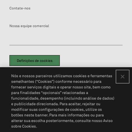
Contate-nos
Nossa equipe comercial
Definições de cookies
Disclaimers Legais
Termos de Uso
Aviso de Cookies
Nós e nossos parceiros utilizamos cookies e ferramentas
Política de Privacidade
Portal de privacidade do cliente (em inglês)
semelhantes (“Cookies”) conforme necessário para
Não Venda Minhas Informações Pessoais
© 2026 S&P Global
fornecer serviços digitais e operar nosso site, bem como
para finalidades “opcionais” relacionadas a
funcionalidade, desempenho (incluindo análise de dados)
e publicidade direcionada. Para aceitar, rejeitar ou
modificar suas configurações de cookies, utilize os
botões neste banner. Para mais informações ou para
alterar sua escolha posteriormente, consulte nosso Aviso
sobre Cookies.