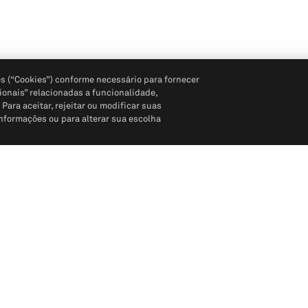
s (“Cookies”) conforme necessário para fornecer
ionais” relacionadas a funcionalidade,
ara aceitar, rejeitar ou modificar suas
informações ou para alterar sua escolha
Siga-nos