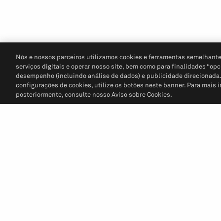
Nós e nossos parceiros utilizamos cookies e ferramentas semelhante
serviços digitais e operar nosso site, bem como para finalidades “opc
desempenho (incluindo análise de dados) e publicidade direcionada. P
configurações de cookies, utilize os botões neste banner. Para mais 
posteriormente, consulte nosso Aviso sobre Cookies.