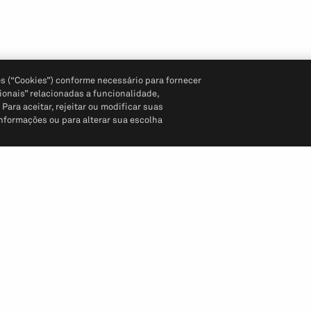
s (“Cookies”) conforme necessário para fornecer
ionais” relacionadas a funcionalidade,
ara aceitar, rejeitar ou modificar suas
informações ou para alterar sua escolha
Siga-nos