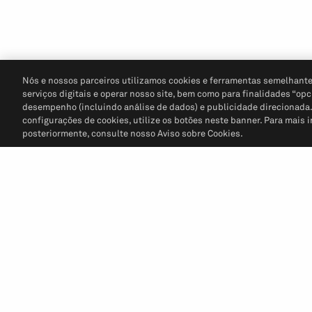
Nós e nossos parceiros utilizamos cookies e ferramentas semelhante
serviços digitais e operar nosso site, bem como para finalidades “opc
desempenho (incluindo análise de dados) e publicidade direcionada. P
configurações de cookies, utilize os botões neste banner. Para mais 
posteriormente, consulte nosso Aviso sobre Cookies.