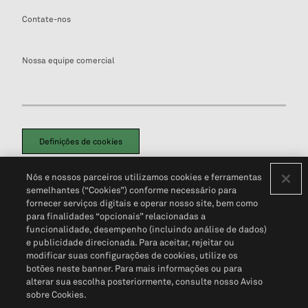
Contate-nos
Nossa equipe comercial
Definições de cookies
Disclaimers Legais
Termos de Uso
Aviso de Cookies
Nós e nossos parceiros utilizamos cookies e ferramentas
Política de Privacidade
Portal de privacidade do cliente (em inglês)
semelhantes (“Cookies”) conforme necessário para
Não Venda Minhas Informações Pessoais
© 2026 S&P Global
fornecer serviços digitais e operar nosso site, bem como
para finalidades “opcionais” relacionadas a
funcionalidade, desempenho (incluindo análise de dados)
e publicidade direcionada. Para aceitar, rejeitar ou
modificar suas configurações de cookies, utilize os
botões neste banner. Para mais informações ou para
alterar sua escolha posteriormente, consulte nosso Aviso
sobre Cookies.