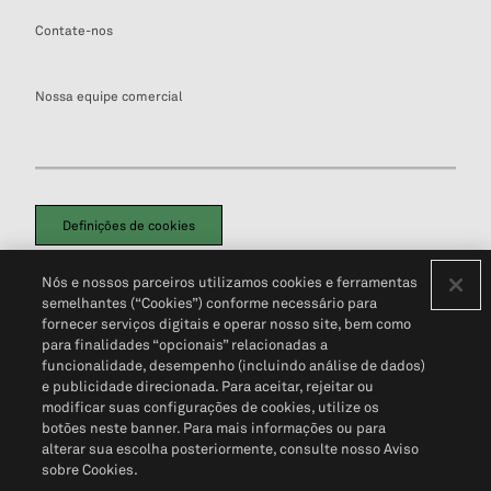
Contate-nos
Nossa equipe comercial
Definições de cookies
Disclaimers Legais
Termos de Uso
Aviso de Cookies
Nós e nossos parceiros utilizamos cookies e ferramentas
Política de Privacidade
Portal de privacidade do cliente (em inglês)
semelhantes (“Cookies”) conforme necessário para
Não Venda Minhas Informações Pessoais
© 2026 S&P Global
fornecer serviços digitais e operar nosso site, bem como
para finalidades “opcionais” relacionadas a
funcionalidade, desempenho (incluindo análise de dados)
e publicidade direcionada. Para aceitar, rejeitar ou
modificar suas configurações de cookies, utilize os
botões neste banner. Para mais informações ou para
alterar sua escolha posteriormente, consulte nosso Aviso
sobre Cookies.