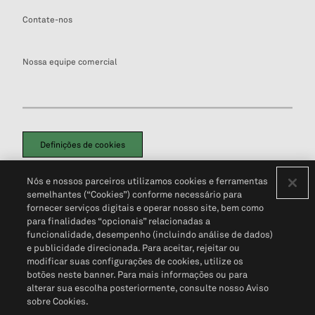
Contate-nos
Nossa equipe comercial
Definições de cookies
Disclaimers Legais
Termos de Uso
Aviso de Cookies
Nós e nossos parceiros utilizamos cookies e ferramentas
Política de Privacidade
Portal de privacidade do cliente (em inglês)
semelhantes (“Cookies”) conforme necessário para
Não Venda Minhas Informações Pessoais
© 2026 S&P Global
fornecer serviços digitais e operar nosso site, bem como
para finalidades “opcionais” relacionadas a
funcionalidade, desempenho (incluindo análise de dados)
e publicidade direcionada. Para aceitar, rejeitar ou
modificar suas configurações de cookies, utilize os
botões neste banner. Para mais informações ou para
alterar sua escolha posteriormente, consulte nosso Aviso
sobre Cookies.