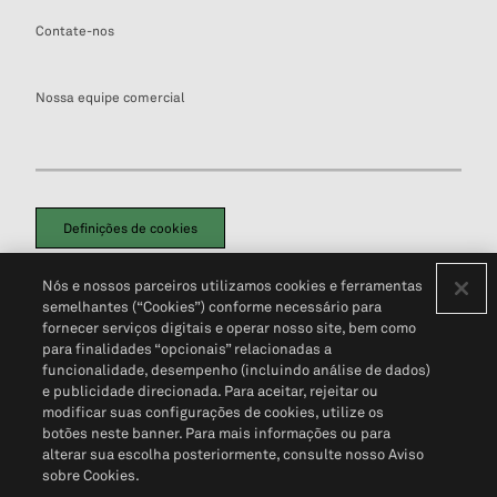
Contate-nos
Nossa equipe comercial
Definições de cookies
Disclaimers Legais
Termos de Uso
Aviso de Cookies
Nós e nossos parceiros utilizamos cookies e ferramentas
Política de Privacidade
Portal de privacidade do cliente (em inglês)
semelhantes (“Cookies”) conforme necessário para
Não Venda Minhas Informações Pessoais
© 2026 S&P Global
fornecer serviços digitais e operar nosso site, bem como
para finalidades “opcionais” relacionadas a
funcionalidade, desempenho (incluindo análise de dados)
e publicidade direcionada. Para aceitar, rejeitar ou
modificar suas configurações de cookies, utilize os
botões neste banner. Para mais informações ou para
alterar sua escolha posteriormente, consulte nosso Aviso
sobre Cookies.