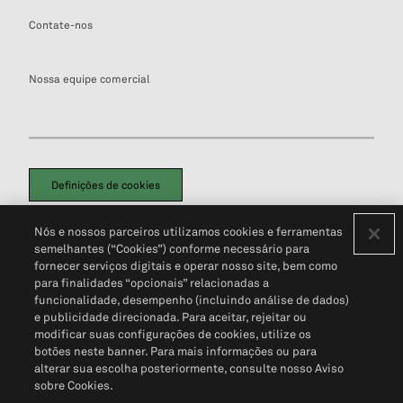
Contate-nos
Nossa equipe comercial
Definições de cookies
Disclaimers Legais
Termos de Uso
Aviso de Cookies
Nós e nossos parceiros utilizamos cookies e ferramentas
Política de Privacidade
Portal de privacidade do cliente (em inglês)
semelhantes (“Cookies”) conforme necessário para
Não Venda Minhas Informações Pessoais
© 2026 S&P Global
fornecer serviços digitais e operar nosso site, bem como
para finalidades “opcionais” relacionadas a
funcionalidade, desempenho (incluindo análise de dados)
e publicidade direcionada. Para aceitar, rejeitar ou
modificar suas configurações de cookies, utilize os
botões neste banner. Para mais informações ou para
alterar sua escolha posteriormente, consulte nosso Aviso
sobre Cookies.