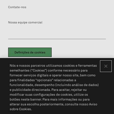
Contate-nos
Nossa equipe comercial
Definições de cookies
Disclaimers Legais
Termos de Uso
Aviso de Cookies
Nós e nossos parceiros utilizamos cookies e ferramentas
Política de Privacidade
Portal de privacidade do cliente (em inglês)
semelhantes (“Cookies”) conforme necessário para
Não Venda Minhas Informações Pessoais
© 2026 S&P Global
fornecer serviços digitais e operar nosso site, bem como
para finalidades “opcionais” relacionadas a
funcionalidade, desempenho (incluindo análise de dados)
e publicidade direcionada. Para aceitar, rejeitar ou
modificar suas configurações de cookies, utilize os
botões neste banner. Para mais informações ou para
alterar sua escolha posteriormente, consulte nosso Aviso
sobre Cookies.