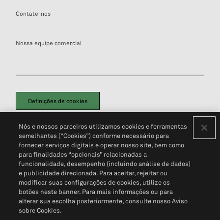
Contate-nos
Nossa equipe comercial
Definições de cookies
Disclaimers Legais
Termos de Uso
Aviso de Cookies
Nós e nossos parceiros utilizamos cookies e ferramentas
Política de Privacidade
Portal de privacidade do cliente (em inglês)
semelhantes (“Cookies”) conforme necessário para
Não Venda Minhas Informações Pessoais
© 2026 S&P Global
fornecer serviços digitais e operar nosso site, bem como
para finalidades “opcionais” relacionadas a
funcionalidade, desempenho (incluindo análise de dados)
e publicidade direcionada. Para aceitar, rejeitar ou
modificar suas configurações de cookies, utilize os
botões neste banner. Para mais informações ou para
alterar sua escolha posteriormente, consulte nosso Aviso
sobre Cookies.