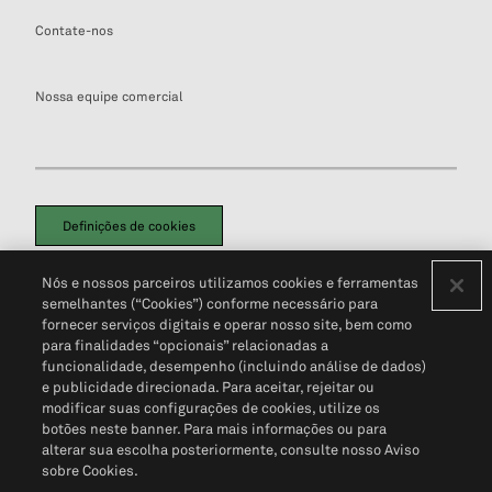
Contate-nos
Nossa equipe comercial
Definições de cookies
Disclaimers Legais
Termos de Uso
Aviso de Cookies
Nós e nossos parceiros utilizamos cookies e ferramentas
Política de Privacidade
Portal de privacidade do cliente (em inglês)
semelhantes (“Cookies”) conforme necessário para
Não Venda Minhas Informações Pessoais
© 2026 S&P Global
fornecer serviços digitais e operar nosso site, bem como
para finalidades “opcionais” relacionadas a
funcionalidade, desempenho (incluindo análise de dados)
e publicidade direcionada. Para aceitar, rejeitar ou
modificar suas configurações de cookies, utilize os
botões neste banner. Para mais informações ou para
alterar sua escolha posteriormente, consulte nosso Aviso
sobre Cookies.