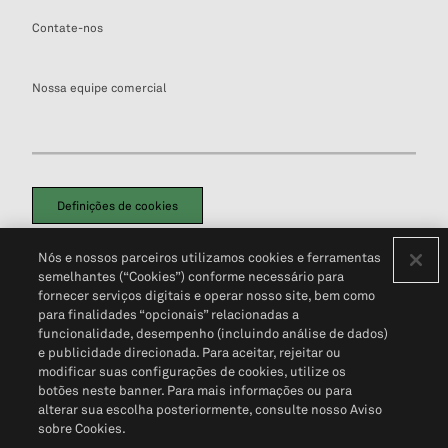
Contate-nos
Nossa equipe comercial
Definições de cookies
Disclaimers Legais
Termos de Uso
Aviso de Cookies
Nós e nossos parceiros utilizamos cookies e ferramentas
Política de Privacidade
Portal de privacidade do cliente (em inglês)
semelhantes (“Cookies”) conforme necessário para
Não Venda Minhas Informações Pessoais
© 2026 S&P Global
fornecer serviços digitais e operar nosso site, bem como
para finalidades “opcionais” relacionadas a
funcionalidade, desempenho (incluindo análise de dados)
e publicidade direcionada. Para aceitar, rejeitar ou
modificar suas configurações de cookies, utilize os
botões neste banner. Para mais informações ou para
alterar sua escolha posteriormente, consulte nosso Aviso
sobre Cookies.