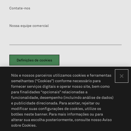
Contate-nos
Nossa equipe comercial
Definições de cookies
Disclaimers Legais
Termos de Uso
Aviso de Cookies
Nós e nossos parceiros utilizamos cookies e ferramentas
Política de Privacidade
Portal de privacidade do cliente (em inglês)
semelhantes (“Cookies”) conforme necessário para
Não Venda Minhas Informações Pessoais
© 2026 S&P Global
fornecer serviços digitais e operar nosso site, bem como
para finalidades “opcionais” relacionadas a
funcionalidade, desempenho (incluindo análise de dados)
e publicidade direcionada. Para aceitar, rejeitar ou
modificar suas configurações de cookies, utilize os
botões neste banner. Para mais informações ou para
alterar sua escolha posteriormente, consulte nosso Aviso
sobre Cookies.