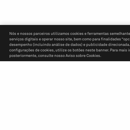
Nós e nossos parceiros utilizamos cookies e ferramentas semelhante
serviços digitais e operar nosso site, bem como para finalidades “opc
desempenho (incluindo análise de dados) e publicidade direcionada. P
configurações de cookies, utilize os botões neste banner. Para mais 
posteriormente, consulte nosso Aviso sobre Cookies.