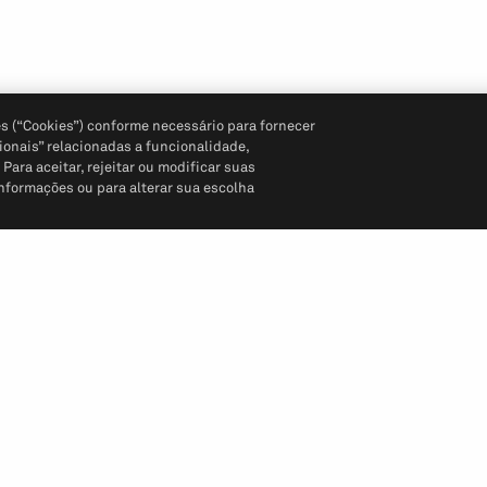
s (“Cookies”) conforme necessário para fornecer
ionais” relacionadas a funcionalidade,
ara aceitar, rejeitar ou modificar suas
informações ou para alterar sua escolha
Siga-nos