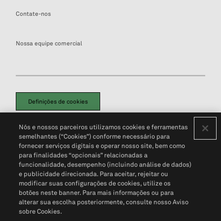
Contate-nos
Nossa equipe comercial
Definições de cookies
Disclaimers Legais
Termos de Uso
Aviso de Cookies
Nós e nossos parceiros utilizamos cookies e ferramentas
Política de Privacidade
Portal de privacidade do cliente (em inglês)
semelhantes (“Cookies”) conforme necessário para
Não Venda Minhas Informações Pessoais
© 2026 S&P Global
fornecer serviços digitais e operar nosso site, bem como
para finalidades “opcionais” relacionadas a
funcionalidade, desempenho (incluindo análise de dados)
e publicidade direcionada. Para aceitar, rejeitar ou
modificar suas configurações de cookies, utilize os
botões neste banner. Para mais informações ou para
alterar sua escolha posteriormente, consulte nosso Aviso
sobre Cookies.