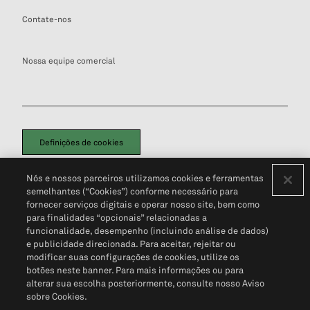
Contate-nos
Nossa equipe comercial
Definições de cookies
Disclaimers Legais
Termos de Uso
Aviso de Cookies
Nós e nossos parceiros utilizamos cookies e ferramentas
Política de Privacidade
Portal de privacidade do cliente (em inglês)
semelhantes (“Cookies”) conforme necessário para
Não Venda Minhas Informações Pessoais
© 2026 S&P Global
fornecer serviços digitais e operar nosso site, bem como
para finalidades “opcionais” relacionadas a
funcionalidade, desempenho (incluindo análise de dados)
e publicidade direcionada. Para aceitar, rejeitar ou
modificar suas configurações de cookies, utilize os
botões neste banner. Para mais informações ou para
alterar sua escolha posteriormente, consulte nosso Aviso
sobre Cookies.