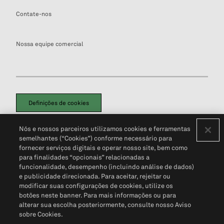
Contate-nos
Nossa equipe comercial
Definições de cookies
Disclaimers Legais
Termos de Uso
Aviso de Cookies
Nós e nossos parceiros utilizamos cookies e ferramentas
Política de Privacidade
Portal de privacidade do cliente (em inglês)
semelhantes (“Cookies”) conforme necessário para
Não Venda Minhas Informações Pessoais
© 2026 S&P Global
fornecer serviços digitais e operar nosso site, bem como
para finalidades “opcionais” relacionadas a
funcionalidade, desempenho (incluindo análise de dados)
e publicidade direcionada. Para aceitar, rejeitar ou
modificar suas configurações de cookies, utilize os
botões neste banner. Para mais informações ou para
alterar sua escolha posteriormente, consulte nosso Aviso
sobre Cookies.