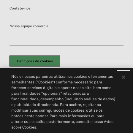
Contate-nos
Nossa equipe comercial
Definições de cookies
Disclaimers Legais
Termos de Uso
Aviso de Cookies
Nós e nossos parceiros utilizamos cookies e ferramentas
Política de Privacidade
Portal de privacidade do cliente (em inglês)
semelhantes (“Cookies”) conforme necessário para
Não Venda Minhas Informações Pessoais
© 2026 S&P Global
fornecer serviços digitais e operar nosso site, bem como
para finalidades “opcionais” relacionadas a
funcionalidade, desempenho (incluindo análise de dados)
e publicidade direcionada. Para aceitar, rejeitar ou
modificar suas configurações de cookies, utilize os
botões neste banner. Para mais informações ou para
alterar sua escolha posteriormente, consulte nosso Aviso
sobre Cookies.