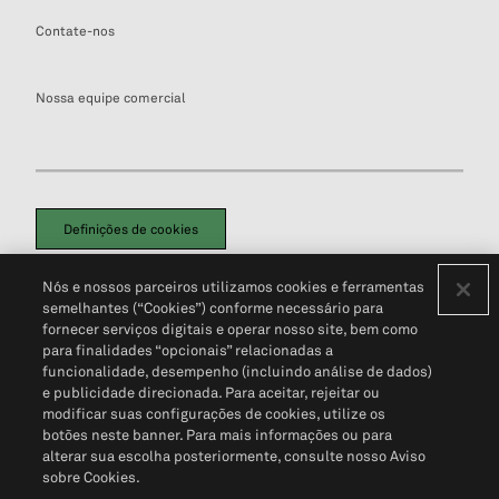
Contate-nos
Nossa equipe comercial
Definições de cookies
Disclaimers Legais
Termos de Uso
Aviso de Cookies
Nós e nossos parceiros utilizamos cookies e ferramentas
Política de Privacidade
Portal de privacidade do cliente (em inglês)
semelhantes (“Cookies”) conforme necessário para
Não Venda Minhas Informações Pessoais
© 2026 S&P Global
fornecer serviços digitais e operar nosso site, bem como
para finalidades “opcionais” relacionadas a
funcionalidade, desempenho (incluindo análise de dados)
e publicidade direcionada. Para aceitar, rejeitar ou
modificar suas configurações de cookies, utilize os
botões neste banner. Para mais informações ou para
alterar sua escolha posteriormente, consulte nosso Aviso
sobre Cookies.