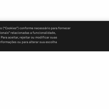
s (“Cookies”) conforme necessário para fornecer
ionais” relacionadas a funcionalidade,
ara aceitar, rejeitar ou modificar suas
informações ou para alterar sua escolha
Siga-nos