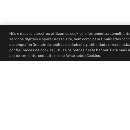
Nós e nossos parceiros utilizamos cookies e ferramentas semelhante
serviços digitais e operar nosso site, bem como para finalidades “opc
desempenho (incluindo análise de dados) e publicidade direcionada. P
configurações de cookies, utilize os botões neste banner. Para mais 
posteriormente, consulte nosso Aviso sobre Cookies.