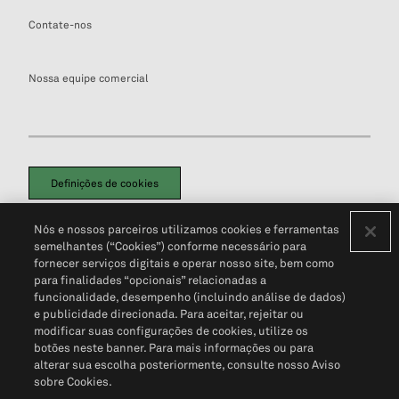
Contate-nos
Nossa equipe comercial
Definições de cookies
Disclaimers Legais
Termos de Uso
Aviso de Cookies
Nós e nossos parceiros utilizamos cookies e ferramentas
Política de Privacidade
Portal de privacidade do cliente (em inglês)
semelhantes (“Cookies”) conforme necessário para
Não Venda Minhas Informações Pessoais
© 2026 S&P Global
fornecer serviços digitais e operar nosso site, bem como
para finalidades “opcionais” relacionadas a
funcionalidade, desempenho (incluindo análise de dados)
e publicidade direcionada. Para aceitar, rejeitar ou
modificar suas configurações de cookies, utilize os
botões neste banner. Para mais informações ou para
alterar sua escolha posteriormente, consulte nosso Aviso
sobre Cookies.