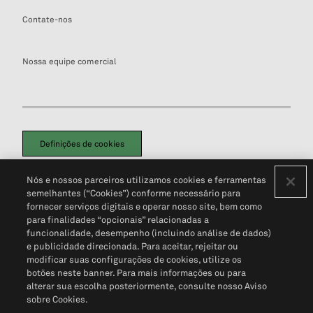
Contate-nos
Nossa equipe comercial
Definições de cookies
Disclaimers Legais
Termos de Uso
Aviso de Cookies
Nós e nossos parceiros utilizamos cookies e ferramentas
Política de Privacidade
Portal de privacidade do cliente (em inglês)
semelhantes (“Cookies”) conforme necessário para
Não Venda Minhas Informações Pessoais
© 2026 S&P Global
fornecer serviços digitais e operar nosso site, bem como
para finalidades “opcionais” relacionadas a
funcionalidade, desempenho (incluindo análise de dados)
e publicidade direcionada. Para aceitar, rejeitar ou
modificar suas configurações de cookies, utilize os
botões neste banner. Para mais informações ou para
alterar sua escolha posteriormente, consulte nosso Aviso
sobre Cookies.