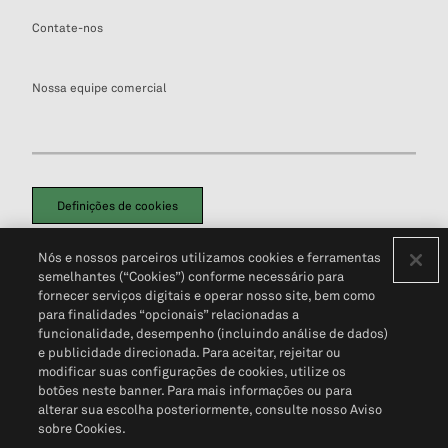
Contate-nos
Nossa equipe comercial
Definições de cookies
Disclaimers Legais
Termos de Uso
Aviso de Cookies
Nós e nossos parceiros utilizamos cookies e ferramentas
Política de Privacidade
Portal de privacidade do cliente (em inglês)
semelhantes (“Cookies”) conforme necessário para
Não Venda Minhas Informações Pessoais
© 2026 S&P Global
fornecer serviços digitais e operar nosso site, bem como
para finalidades “opcionais” relacionadas a
funcionalidade, desempenho (incluindo análise de dados)
e publicidade direcionada. Para aceitar, rejeitar ou
modificar suas configurações de cookies, utilize os
botões neste banner. Para mais informações ou para
alterar sua escolha posteriormente, consulte nosso Aviso
sobre Cookies.