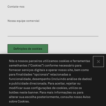
Contate-nos
Nossa equipe comercial
Definições de cookies
Disclaimers Legais
Termos de Uso
Aviso de Cookies
Nós e nossos parceiros utilizamos cookies e ferramentas
Política de Privacidade
Portal de privacidade do cliente (em inglês)
semelhantes (“Cookies”) conforme necessário para
Não Venda Minhas Informações Pessoais
© 2026 S&P Global
fornecer serviços digitais e operar nosso site, bem como
para finalidades “opcionais” relacionadas a
funcionalidade, desempenho (incluindo análise de dados)
e publicidade direcionada. Para aceitar, rejeitar ou
modificar suas configurações de cookies, utilize os
botões neste banner. Para mais informações ou para
alterar sua escolha posteriormente, consulte nosso Aviso
sobre Cookies.