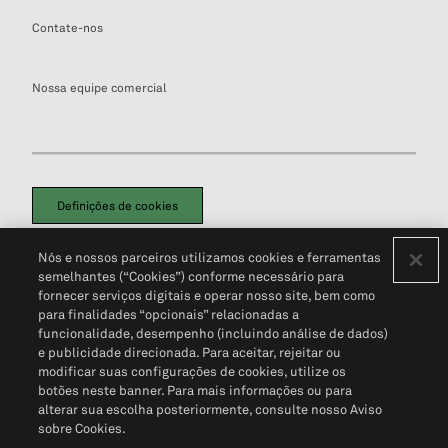
Contate-nos
Nossa equipe comercial
Definições de cookies
Disclaimers Legais
Termos de Uso
Aviso de Cookies
Nós e nossos parceiros utilizamos cookies e ferramentas
Política de Privacidade
Portal de privacidade do cliente (em inglês)
semelhantes (“Cookies”) conforme necessário para
Não Venda Minhas Informações Pessoais
© 2026 S&P Global
fornecer serviços digitais e operar nosso site, bem como
para finalidades “opcionais” relacionadas a
funcionalidade, desempenho (incluindo análise de dados)
e publicidade direcionada. Para aceitar, rejeitar ou
modificar suas configurações de cookies, utilize os
botões neste banner. Para mais informações ou para
alterar sua escolha posteriormente, consulte nosso Aviso
sobre Cookies.