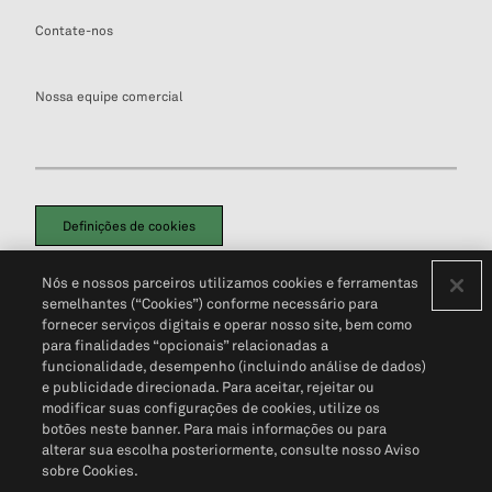
Contate-nos
Nossa equipe comercial
Definições de cookies
Disclaimers Legais
Termos de Uso
Aviso de Cookies
Nós e nossos parceiros utilizamos cookies e ferramentas
Política de Privacidade
Portal de privacidade do cliente (em inglês)
semelhantes (“Cookies”) conforme necessário para
Não Venda Minhas Informações Pessoais
© 2026 S&P Global
fornecer serviços digitais e operar nosso site, bem como
para finalidades “opcionais” relacionadas a
funcionalidade, desempenho (incluindo análise de dados)
e publicidade direcionada. Para aceitar, rejeitar ou
modificar suas configurações de cookies, utilize os
botões neste banner. Para mais informações ou para
alterar sua escolha posteriormente, consulte nosso Aviso
sobre Cookies.