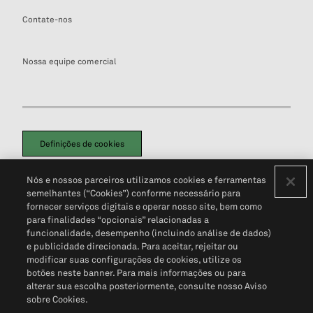
Contate-nos
Nossa equipe comercial
Definições de cookies
Disclaimers Legais
Termos de Uso
Aviso de Cookies
Nós e nossos parceiros utilizamos cookies e ferramentas
Política de Privacidade
Portal de privacidade do cliente (em inglês)
semelhantes (“Cookies”) conforme necessário para
Não Venda Minhas Informações Pessoais
© 2026 S&P Global
fornecer serviços digitais e operar nosso site, bem como
para finalidades “opcionais” relacionadas a
funcionalidade, desempenho (incluindo análise de dados)
e publicidade direcionada. Para aceitar, rejeitar ou
modificar suas configurações de cookies, utilize os
botões neste banner. Para mais informações ou para
alterar sua escolha posteriormente, consulte nosso Aviso
sobre Cookies.