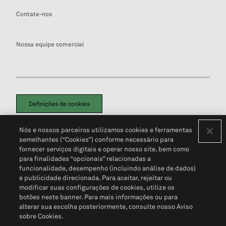
Contate-nos
Nossa equipe comercial
Definições de cookies
Disclaimers Legais
Termos de Uso
Aviso de Cookies
Nós e nossos parceiros utilizamos cookies e ferramentas
Política de Privacidade
Portal de privacidade do cliente (em inglês)
semelhantes (“Cookies”) conforme necessário para
Não Venda Minhas Informações Pessoais
© 2026 S&P Global
fornecer serviços digitais e operar nosso site, bem como
para finalidades “opcionais” relacionadas a
funcionalidade, desempenho (incluindo análise de dados)
e publicidade direcionada. Para aceitar, rejeitar ou
modificar suas configurações de cookies, utilize os
botões neste banner. Para mais informações ou para
alterar sua escolha posteriormente, consulte nosso Aviso
sobre Cookies.