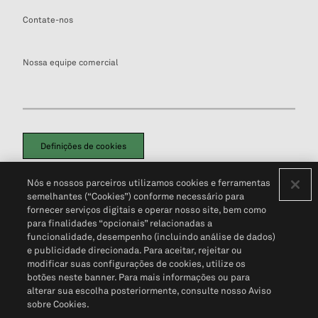
Contate-nos
Nossa equipe comercial
Definições de cookies
Disclaimers Legais
Termos de Uso
Aviso de Cookies
Nós e nossos parceiros utilizamos cookies e ferramentas
Política de Privacidade
Portal de privacidade do cliente (em inglês)
semelhantes (“Cookies”) conforme necessário para
Não Venda Minhas Informações Pessoais
© 2026 S&P Global
fornecer serviços digitais e operar nosso site, bem como
para finalidades “opcionais” relacionadas a
funcionalidade, desempenho (incluindo análise de dados)
e publicidade direcionada. Para aceitar, rejeitar ou
modificar suas configurações de cookies, utilize os
botões neste banner. Para mais informações ou para
alterar sua escolha posteriormente, consulte nosso Aviso
sobre Cookies.