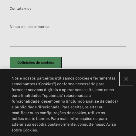
Contate-nos
Nossa equipe comercial
Definições de cookies
Disclaimers Legais
Termos de Uso
Aviso de Cookies
Nós e nossos parceiros utilizamos cookies e ferramentas
Política de Privacidade
Portal de privacidade do cliente (em inglês)
semelhantes (“Cookies”) conforme necessário para
Não Venda Minhas Informações Pessoais
© 2026 S&P Global
fornecer serviços digitais e operar nosso site, bem como
para finalidades “opcionais” relacionadas a
funcionalidade, desempenho (incluindo análise de dados)
e publicidade direcionada. Para aceitar, rejeitar ou
modificar suas configurações de cookies, utilize os
botões neste banner. Para mais informações ou para
alterar sua escolha posteriormente, consulte nosso Aviso
sobre Cookies.