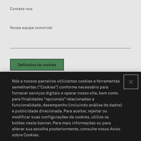
Contate-nos
Nossa equipe comercial
Definições de cookies
Disclaimers Legais
Termos de Uso
Aviso de Cookies
Nós e nossos parceiros utilizamos cookies e ferramentas
Política de Privacidade
Portal de privacidade do cliente (em inglês)
semelhantes (“Cookies”) conforme necessário para
Não Venda Minhas Informações Pessoais
© 2026 S&P Global
fornecer serviços digitais e operar nosso site, bem como
para finalidades “opcionais” relacionadas a
funcionalidade, desempenho (incluindo análise de dados)
e publicidade direcionada. Para aceitar, rejeitar ou
modificar suas configurações de cookies, utilize os
botões neste banner. Para mais informações ou para
alterar sua escolha posteriormente, consulte nosso Aviso
sobre Cookies.