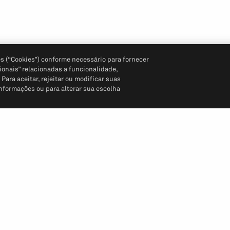
s (“Cookies”) conforme necessário para fornecer
ionais” relacionadas a funcionalidade,
ara aceitar, rejeitar ou modificar suas
informações ou para alterar sua escolha
Siga-nos