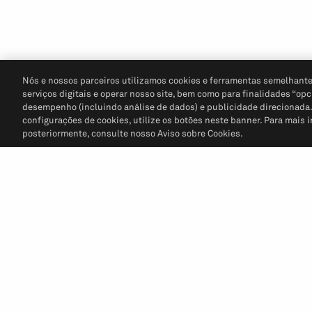
Nós e nossos parceiros utilizamos cookies e ferramentas semelhante
serviços digitais e operar nosso site, bem como para finalidades “opc
desempenho (incluindo análise de dados) e publicidade direcionada. P
configurações de cookies, utilize os botões neste banner. Para mais 
posteriormente, consulte nosso Aviso sobre Cookies.