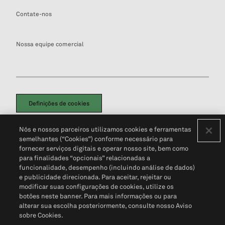
Contate-nos
Nossa equipe comercial
Definições de cookies
Disclaimers Legais
Termos de Uso
Aviso de Cookies
Nós e nossos parceiros utilizamos cookies e ferramentas
Política de Privacidade
Portal de privacidade do cliente (em inglês)
semelhantes (“Cookies”) conforme necessário para
Não Venda Minhas Informações Pessoais
© 2026 S&P Global
fornecer serviços digitais e operar nosso site, bem como
para finalidades “opcionais” relacionadas a
funcionalidade, desempenho (incluindo análise de dados)
e publicidade direcionada. Para aceitar, rejeitar ou
modificar suas configurações de cookies, utilize os
botões neste banner. Para mais informações ou para
alterar sua escolha posteriormente, consulte nosso Aviso
sobre Cookies.