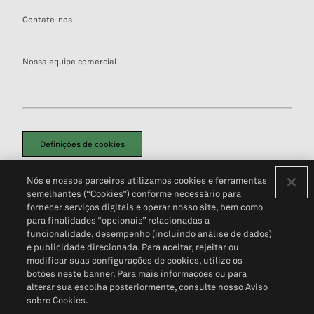
Contate-nos
Nossa equipe comercial
Definições de cookies
Disclaimers Legais
Termos de Uso
Aviso de Cookies
Nós e nossos parceiros utilizamos cookies e ferramentas
Política de Privacidade
Portal de privacidade do cliente (em inglês)
semelhantes (“Cookies”) conforme necessário para
Não Venda Minhas Informações Pessoais
© 2026 S&P Global
fornecer serviços digitais e operar nosso site, bem como
para finalidades “opcionais” relacionadas a
funcionalidade, desempenho (incluindo análise de dados)
e publicidade direcionada. Para aceitar, rejeitar ou
modificar suas configurações de cookies, utilize os
botões neste banner. Para mais informações ou para
alterar sua escolha posteriormente, consulte nosso Aviso
sobre Cookies.