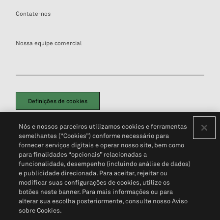
Contate-nos
Nossa equipe comercial
Definições de cookies
Disclaimers Legais
Termos de Uso
Aviso de Cookies
Nós e nossos parceiros utilizamos cookies e ferramentas
Política de Privacidade
Portal de privacidade do cliente (em inglês)
semelhantes (“Cookies”) conforme necessário para
Não Venda Minhas Informações Pessoais
© 2026 S&P Global
fornecer serviços digitais e operar nosso site, bem como
para finalidades “opcionais” relacionadas a
funcionalidade, desempenho (incluindo análise de dados)
e publicidade direcionada. Para aceitar, rejeitar ou
modificar suas configurações de cookies, utilize os
botões neste banner. Para mais informações ou para
alterar sua escolha posteriormente, consulte nosso Aviso
sobre Cookies.