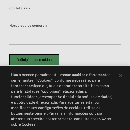
Contate-nos
Nossa equipe comercial
Definições de cookies
Disclaimers Legais
Termos de Uso
Aviso de Cookies
Nós e nossos parceiros utilizamos cookies e ferramentas
Política de Privacidade
Portal de privacidade do cliente (em inglês)
semelhantes (“Cookies”) conforme necessário para
Não Venda Minhas Informações Pessoais
© 2026 S&P Global
fornecer serviços digitais e operar nosso site, bem como
para finalidades “opcionais” relacionadas a
funcionalidade, desempenho (incluindo análise de dados)
e publicidade direcionada. Para aceitar, rejeitar ou
modificar suas configurações de cookies, utilize os
botões neste banner. Para mais informações ou para
alterar sua escolha posteriormente, consulte nosso Aviso
sobre Cookies.