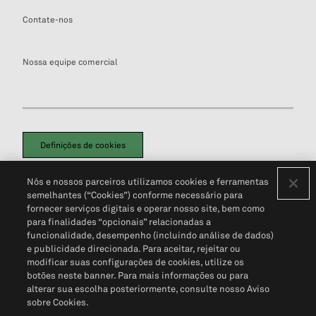
Contate-nos
Nossa equipe comercial
Definições de cookies
Disclaimers Legais
Termos de Uso
Aviso de Cookies
Nós e nossos parceiros utilizamos cookies e ferramentas
Política de Privacidade
Portal de privacidade do cliente (em inglês)
semelhantes (“Cookies”) conforme necessário para
Não Venda Minhas Informações Pessoais
© 2026 S&P Global
fornecer serviços digitais e operar nosso site, bem como
para finalidades “opcionais” relacionadas a
funcionalidade, desempenho (incluindo análise de dados)
e publicidade direcionada. Para aceitar, rejeitar ou
modificar suas configurações de cookies, utilize os
botões neste banner. Para mais informações ou para
alterar sua escolha posteriormente, consulte nosso Aviso
sobre Cookies.