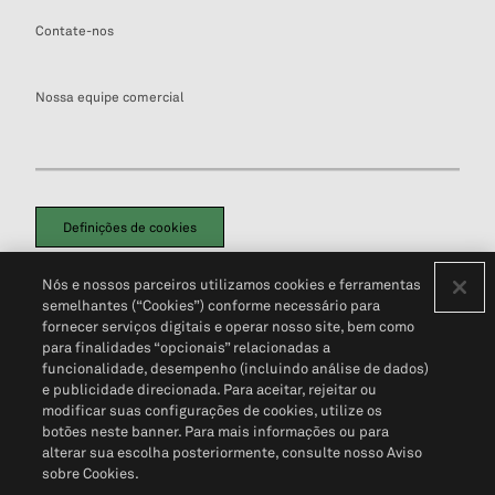
Contate-nos
Nossa equipe comercial
Definições de cookies
Disclaimers Legais
Termos de Uso
Aviso de Cookies
Nós e nossos parceiros utilizamos cookies e ferramentas
Política de Privacidade
Portal de privacidade do cliente (em inglês)
semelhantes (“Cookies”) conforme necessário para
Não Venda Minhas Informações Pessoais
© 2026 S&P Global
fornecer serviços digitais e operar nosso site, bem como
para finalidades “opcionais” relacionadas a
funcionalidade, desempenho (incluindo análise de dados)
e publicidade direcionada. Para aceitar, rejeitar ou
modificar suas configurações de cookies, utilize os
botões neste banner. Para mais informações ou para
alterar sua escolha posteriormente, consulte nosso Aviso
sobre Cookies.