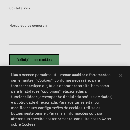
Contate-nos
Nossa equipe comercial
Definições de cookies
Disclaimers Legais
Termos de Uso
Aviso de Cookies
Nós e nossos parceiros utilizamos cookies e ferramentas
Política de Privacidade
Portal de privacidade do cliente (em inglês)
semelhantes (“Cookies”) conforme necessário para
Não Venda Minhas Informações Pessoais
© 2026 S&P Global
fornecer serviços digitais e operar nosso site, bem como
para finalidades “opcionais” relacionadas a
funcionalidade, desempenho (incluindo análise de dados)
e publicidade direcionada. Para aceitar, rejeitar ou
modificar suas configurações de cookies, utilize os
botões neste banner. Para mais informações ou para
alterar sua escolha posteriormente, consulte nosso Aviso
sobre Cookies.