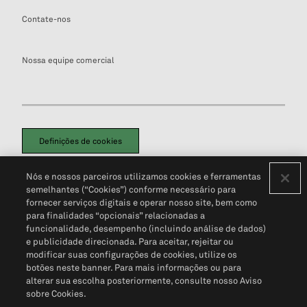
Contate-nos
Nossa equipe comercial
Definições de cookies
Disclaimers Legais
Termos de Uso
Aviso de Cookies
Nós e nossos parceiros utilizamos cookies e ferramentas
Política de Privacidade
Portal de privacidade do cliente (em inglês)
semelhantes (“Cookies”) conforme necessário para
Não Venda Minhas Informações Pessoais
© 2026 S&P Global
fornecer serviços digitais e operar nosso site, bem como
para finalidades “opcionais” relacionadas a
funcionalidade, desempenho (incluindo análise de dados)
e publicidade direcionada. Para aceitar, rejeitar ou
modificar suas configurações de cookies, utilize os
botões neste banner. Para mais informações ou para
alterar sua escolha posteriormente, consulte nosso Aviso
sobre Cookies.