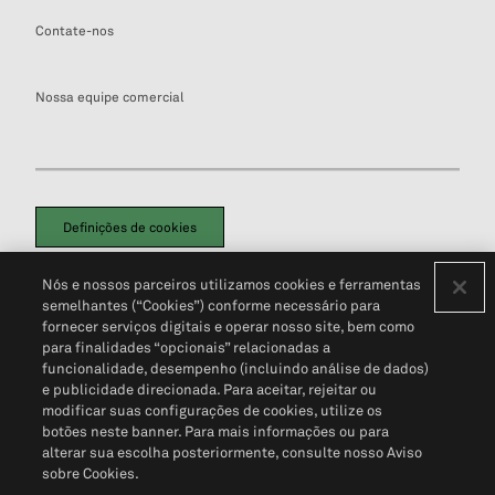
Contate-nos
Nossa equipe comercial
Definições de cookies
Disclaimers Legais
Termos de Uso
Aviso de Cookies
Nós e nossos parceiros utilizamos cookies e ferramentas
Política de Privacidade
Portal de privacidade do cliente (em inglês)
semelhantes (“Cookies”) conforme necessário para
Não Venda Minhas Informações Pessoais
© 2026 S&P Global
fornecer serviços digitais e operar nosso site, bem como
para finalidades “opcionais” relacionadas a
funcionalidade, desempenho (incluindo análise de dados)
e publicidade direcionada. Para aceitar, rejeitar ou
modificar suas configurações de cookies, utilize os
botões neste banner. Para mais informações ou para
alterar sua escolha posteriormente, consulte nosso Aviso
sobre Cookies.