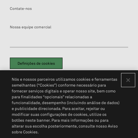
Contate-nos
Nossa equipe comercial
Definições de cookies
Disclaimers Legais
Termos de Uso
Aviso de Cookies
Nós e nossos parceiros utilizamos cookies e ferramentas
Política de Privacidade
Portal de privacidade do cliente (em inglês)
semelhantes (“Cookies”) conforme necessário para
Não Venda Minhas Informações Pessoais
© 2026 S&P Global
fornecer serviços digitais e operar nosso site, bem como
para finalidades “opcionais” relacionadas a
funcionalidade, desempenho (incluindo análise de dados)
e publicidade direcionada. Para aceitar, rejeitar ou
modificar suas configurações de cookies, utilize os
botões neste banner. Para mais informações ou para
alterar sua escolha posteriormente, consulte nosso Aviso
sobre Cookies.