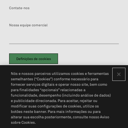
Contate-nos
Nossa equipe comercial
Definições de cookies
Disclaimers Legais
Termos de Uso
Aviso de Cookies
Nós e nossos parceiros utilizamos cookies e ferramentas
Política de Privacidade
Portal de privacidade do cliente (em inglês)
semelhantes (“Cookies”) conforme necessário para
Não Venda Minhas Informações Pessoais
© 2026 S&P Global
fornecer serviços digitais e operar nosso site, bem como
para finalidades “opcionais” relacionadas a
funcionalidade, desempenho (incluindo análise de dados)
e publicidade direcionada. Para aceitar, rejeitar ou
modificar suas configurações de cookies, utilize os
botões neste banner. Para mais informações ou para
alterar sua escolha posteriormente, consulte nosso Aviso
sobre Cookies.