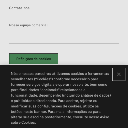
Contate-nos
Nossa equipe comercial
Definições de cookies
Disclaimers Legais
Termos de Uso
Aviso de Cookies
Nós e nossos parceiros utilizamos cookies e ferramentas
Política de Privacidade
Portal de privacidade do cliente (em inglês)
semelhantes (“Cookies”) conforme necessário para
Não Venda Minhas Informações Pessoais
© 2026 S&P Global
fornecer serviços digitais e operar nosso site, bem como
para finalidades “opcionais” relacionadas a
funcionalidade, desempenho (incluindo análise de dados)
e publicidade direcionada. Para aceitar, rejeitar ou
modificar suas configurações de cookies, utilize os
botões neste banner. Para mais informações ou para
alterar sua escolha posteriormente, consulte nosso Aviso
sobre Cookies.