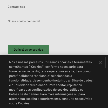
Contate-nos
Nossa equipe comercial
Definições de cookies
Disclaimers Legais
Termos de Uso
Aviso de Cookies
Nós e nossos parceiros utilizamos cookies e ferramentas
Política de Privacidade
Portal de privacidade do cliente (em inglês)
semelhantes (“Cookies”) conforme necessário para
Não Venda Minhas Informações Pessoais
© 2026 S&P Global
fornecer serviços digitais e operar nosso site, bem como
para finalidades “opcionais” relacionadas a
funcionalidade, desempenho (incluindo análise de dados)
e publicidade direcionada. Para aceitar, rejeitar ou
modificar suas configurações de cookies, utilize os
botões neste banner. Para mais informações ou para
alterar sua escolha posteriormente, consulte nosso Aviso
sobre Cookies.