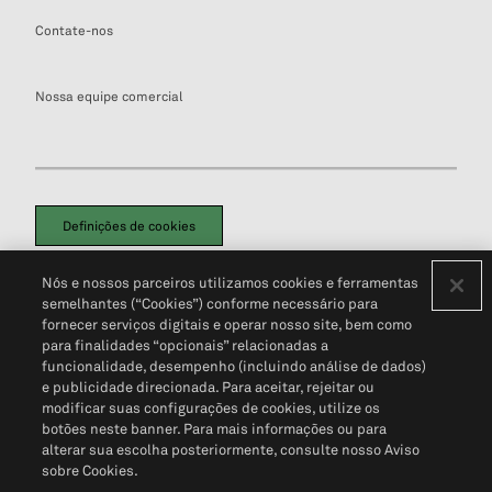
Contate-nos
Nossa equipe comercial
Definições de cookies
Disclaimers Legais
Termos de Uso
Aviso de Cookies
Nós e nossos parceiros utilizamos cookies e ferramentas
Política de Privacidade
Portal de privacidade do cliente (em inglês)
semelhantes (“Cookies”) conforme necessário para
Não Venda Minhas Informações Pessoais
© 2026 S&P Global
fornecer serviços digitais e operar nosso site, bem como
para finalidades “opcionais” relacionadas a
funcionalidade, desempenho (incluindo análise de dados)
e publicidade direcionada. Para aceitar, rejeitar ou
modificar suas configurações de cookies, utilize os
botões neste banner. Para mais informações ou para
alterar sua escolha posteriormente, consulte nosso Aviso
sobre Cookies.