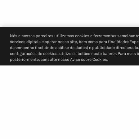
Nós e nossos parceiros utilizamos cookies e ferramentas semelhante
serviços digitais e operar nosso site, bem como para finalidades “opc
desempenho (incluindo análise de dados) e publicidade direcionada. P
configurações de cookies, utilize os botões neste banner. Para mais 
posteriormente, consulte nosso Aviso sobre Cookies.