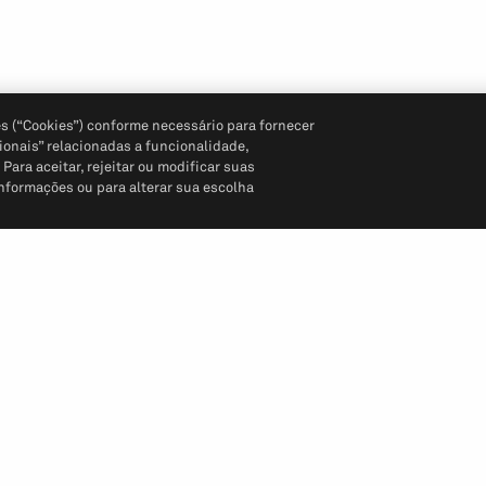
s (“Cookies”) conforme necessário para fornecer
ionais” relacionadas a funcionalidade,
ara aceitar, rejeitar ou modificar suas
informações ou para alterar sua escolha
Siga-nos