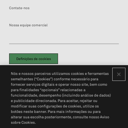
Contate-nos
Nossa equipe comercial
Definições de cookies
Disclaimers Legais
Termos de Uso
Aviso de Cookies
Nós e nossos parceiros utilizamos cookies e ferramentas
Política de Privacidade
Portal de privacidade do cliente (em inglês)
semelhantes (“Cookies”) conforme necessário para
Não Venda Minhas Informações Pessoais
© 2026 S&P Global
fornecer serviços digitais e operar nosso site, bem como
para finalidades “opcionais” relacionadas a
funcionalidade, desempenho (incluindo análise de dados)
e publicidade direcionada. Para aceitar, rejeitar ou
modificar suas configurações de cookies, utilize os
botões neste banner. Para mais informações ou para
alterar sua escolha posteriormente, consulte nosso Aviso
sobre Cookies.